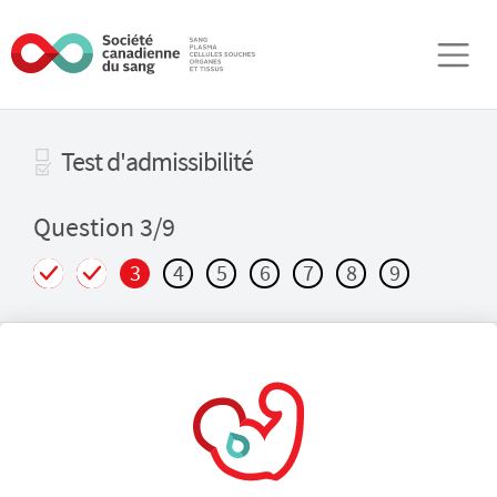
Aller au contenu principal
Test d'admissibilité
Question 3/9
3
4
5
6
7
8
9