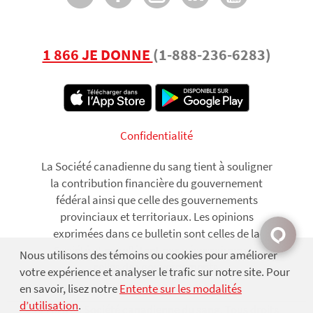
1 866 JE DONNE
(1-888-236-6283)
Footer
Confidentialité
La Société canadienne du sang tient à souligner
la contribution financière du gouvernement
fédéral ainsi que celle des gouvernements
provinciaux et territoriaux. Les opinions
exprimées dans ce bulletin sont celles de la
Société et ne reflètent pas nécessairement
Nous utilisons des témoins ou cookies pour améliorer
Use
celles des gouvernements.
votre expérience et analyser le trafic sur notre site. Pour
of
en savoir, lisez notre
Entente sur les modalités
d’utilisation
.
personal
© 2026 La Société canadienne du sang. Tous droits