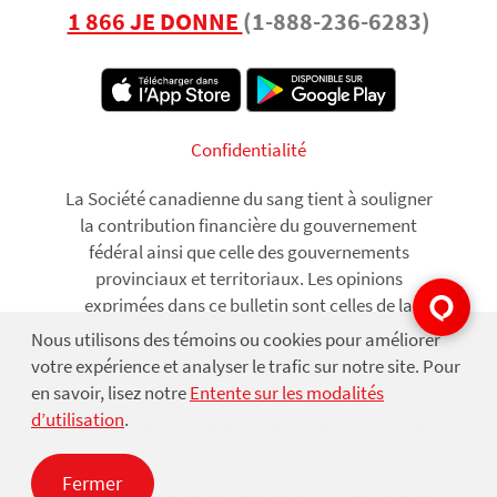
1 866 JE DONNE
(1-888-236-6283)
Footer
Confidentialité
La Société canadienne du sang tient à souligner
la contribution financière du gouvernement
fédéral ainsi que celle des gouvernements
provinciaux et territoriaux. Les opinions
exprimées dans ce bulletin sont celles de la
Société et ne reflètent pas nécessairement
Nous utilisons des témoins ou cookies pour améliorer
Use
celles des gouvernements.
votre expérience et analyser le trafic sur notre site. Pour
of
en savoir, lisez notre
Entente sur les modalités
d’utilisation
.
personal
© 2026 La Société canadienne du sang. Tous droits
data
réservés.
Fermer
and