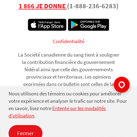
1 866 JE DONNE
(1-888-236-6283)
Footer
Confidentialité
La Société canadienne du sang tient à souligner
la contribution financière du gouvernement
fédéral ainsi que celle des gouvernements
provinciaux et territoriaux. Les opinions
exprimées dans ce bulletin sont celles de la
Société et ne reflètent pas nécessairement
Nous utilisons des témoins ou cookies pour améliorer
Use
celles des gouvernements.
votre expérience et analyser le trafic sur notre site. Pour
of
en savoir, lisez notre
Entente sur les modalités
d’utilisation
.
personal
© 2026 La Société canadienne du sang. Tous droits
data
réservés.
Fermer
and